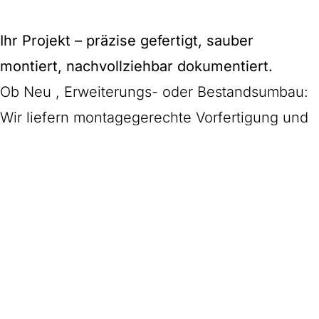
Ihr Projekt – präzise gefertigt, sauber
montiert, nachvollziehbar dokumentiert.
Ob Neu , Erweiterungs- oder Bestandsumbau:
Wir liefern montagegerechte Vorfertigung und
eine sichere, termingerechte Montage – mit
den Nachweisen, die Sie für Betrieb und Audit
brauchen.
Chemie
Dampf